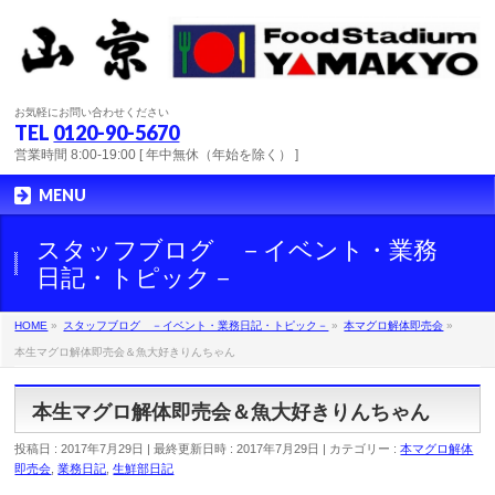
お気軽にお問い合わせください
TEL
0120-90-5670
営業時間 8:00-19:00 [ 年中無休（年始を除く） ]
MENU
スタッフブログ －イベント・業務
日記・トピック－
HOME
»
スタッフブログ －イベント・業務日記・トピック－
»
本マグロ解体即売会
»
本生マグロ解体即売会＆魚大好きりんちゃん
本生マグロ解体即売会＆魚大好きりんちゃん
投稿日 : 2017年7月29日
最終更新日時 : 2017年7月29日
カテゴリー :
本マグロ解体
即売会
,
業務日記
,
生鮮部日記