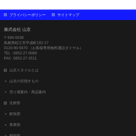
プライバシーポリシー
サイトマップ
株式会社 山京
〒690-0038
島根県松江市平成町182-17
0120-90-5670 （お客様専用無料通話ダイヤル）
TEL : 0852-27-0080
FAX : 0852-27-3511
山京スタイルとは
山京の目指すもの
売り場案内・商品案内
生鮮部
鮮魚部
青果部
精肉部