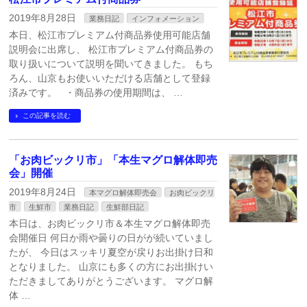
2019年8月28日
業務日記
インフォメーション
本日、松江市プレミアム付商品券使用可能店舗
説明会に出席し、 松江市プレミアム付商品券の
取り扱いについて説明を聞いてきました。 もち
ろん、山京もお使いいただける店舗として登録
済みです。 ・商品券の使用期間は、 …
この記事を読む
「お肉ビックリ市」「本生マグロ解体即売
会」開催
2019年8月24日
本マグロ解体即売会
お肉ビックリ
市
生鮮市
業務日記
生鮮部日記
本日は、お肉ビックリ市＆本生マグロ解体即売
会開催日 何日か雨や曇りの日がが続いていまし
たが、 今日はスッキリ夏空が戻りお出掛け日和
となりました。 山京にも多くの方にお出掛けい
ただきましてありがとうございます。 マグロ解
体 …