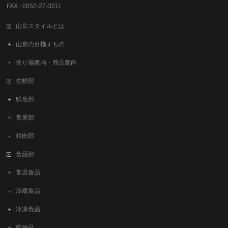
FAX : 0852-27-3511
山京スタイルとは
山京の目指すもの
売り場案内・商品案内
生鮮部
鮮魚部
青果部
精肉部
食品部
常温食品
冷蔵食品
冷凍食品
乾物品