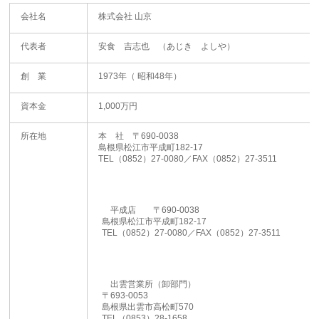
会社名
株式会社 山京
代表者
安食 吉志也 （あじき よしや）
創 業
1973年（ 昭和48年）
資本金
1,000万円
所在地
本 社 〒690-0038
島根県松江市平成町182-17
TEL（0852）27-0080／FAX（0852）27-3511
平成店 〒690-0038
島根県松江市平成町182-17
TEL（0852）27-0080／FAX（0852）27-3511
出雲営業所（卸部門）
〒693-0053
島根県出雲市高松町570
TEL（0853）28-1658