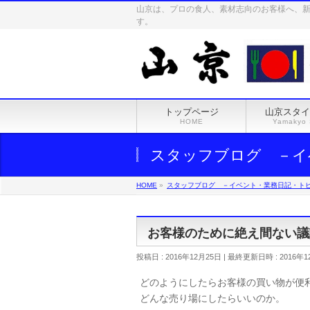
山京は、プロの食人、素材志向のお客様へ、
す。
トップページ
山京スタイ
HOME
Yamakyo 
スタッフブログ －イ
HOME
»
スタッフブログ －イベント・業務日記・ト
お客様のために絶え間ない議
投稿日 : 2016年12月25日
最終更新日時 : 2016年1
どのようにしたらお客様の買い物が便
どんな売り場にしたらいいのか。