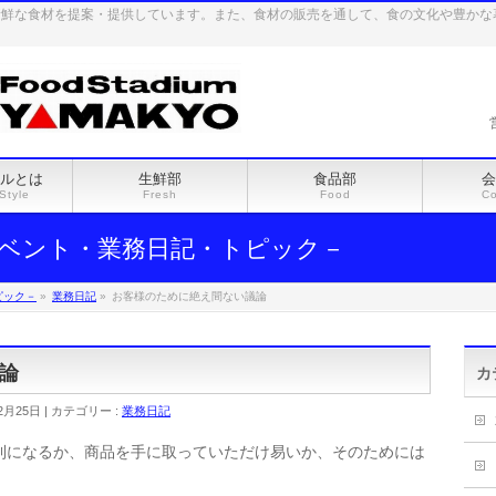
新鮮な食材を提案・提供しています。また、食材の販売を通して、食の文化や豊かな
ルとは
生鮮部
食品部
会
Style
Fresh
Food
C
ベント・業務日記・トピック－
ピック－
»
業務日記
»
お客様のために絶え間ない議論
論
カ
2月25日
カテゴリー :
業務日記
利になるか、商品を手に取っていただけ易いか、そのためには