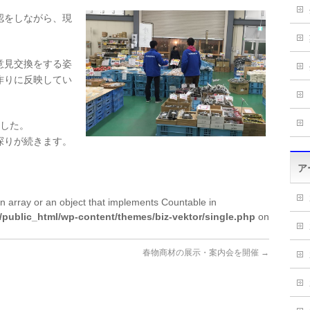
認をしながら、現
意見交換をする姿
作りに反映してい
ました。
探りが続きます。
ア
n array or an object that implements Countable in
ublic_html/wp-content/themes/biz-vektor/single.php
on
春物商材の展示・案内会を開催
→