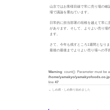
山京ではお客様目線で常に売り場の確
場で議論を重ねています。
日常的に担当部署の垣根を越えて常に
があります。そして、よりよい売り場
ます。
さて、今年も残すところ1週間となり
最後の最後までよりよい売り場への手
Warning
: count(): Parameter must be a
/home/yamakyo/yamakyofoods.co.jp/p
line
47
←
しめ縄・しめ飾り始めました