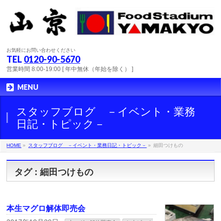
お気軽にお問い合わせください
TEL
0120-90-5670
営業時間 8:00-19:00 [ 年中無休（年始を除く） ]
MENU
スタッフブログ －イベント・業務
日記・トピック－
HOME
»
スタッフブログ －イベント・業務日記・トピック－
»
細田つけもの
タグ : 細田つけもの
本生マグロ解体即売会