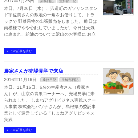
2017年7月26日
業務日記
生鮮部日記
本日、7月26日（水）、宍道町のガソリンスタン
ド宇佐美さんの敷地の一角をお借りして、トラ
ックで 野菜果物の出張販売をしました。 昨日は
雨模様でやや心配していましたが、今日は天気
に恵まれ、給油のついでに沢山のお客様に お立
…
この記事を読む
農家さんが売場見学で来店
2016年11月16日
業務日記
生鮮部日記
本日、11月16日、6名の生産者さん（農家さ
ん）が、山京の青果コーナーへ、売場見学に来
られました。 しまねアグリビジネス実践スクー
ル事業 株式会社パソナさんが、島根県の委託事
業として運営している「しまねアグリビジネス
実践 …
この記事を読む