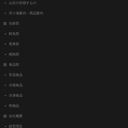
山京の目指すもの
売り場案内・商品案内
生鮮部
鮮魚部
青果部
精肉部
食品部
常温食品
冷蔵食品
冷凍食品
乾物品
会社概要
経営理念