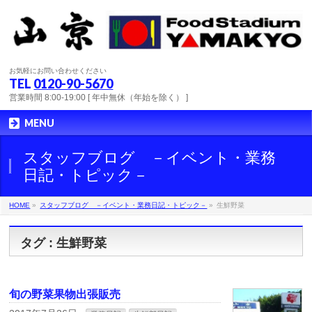
お気軽にお問い合わせください
TEL
0120-90-5670
営業時間 8:00-19:00 [ 年中無休（年始を除く） ]
MENU
スタッフブログ －イベント・業務
日記・トピック－
HOME
»
スタッフブログ －イベント・業務日記・トピック－
»
生鮮野菜
タグ : 生鮮野菜
旬の野菜果物出張販売